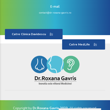
E-mail
contact@dr-roxana-gavris.ro
Catre Clinica Davidescu
Catre MedLife
Copyright by
Dr.Roxana Gavris 2023
. All rights reserved.