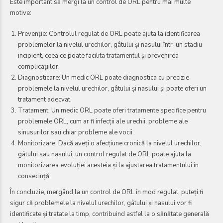
Este important să mergi la un control de ORL pentru mai multe
motive:
Prevenție: Controlul regulat de ORL poate ajuta la identificarea
problemelor la nivelul urechilor, gâtului și nasului într-un stadiu
incipient, ceea ce poate facilita tratamentul și prevenirea
complicațiilor.
Diagnosticare: Un medic ORL poate diagnostica cu precizie
problemele la nivelul urechilor, gâtului și nasului și poate oferi un
tratament adecvat.
Tratament: Un medic ORL poate oferi tratamente specifice pentru
problemele ORL, cum ar fi infecții ale urechii, probleme ale
sinusurilor sau chiar probleme ale vocii.
Monitorizare: Dacă aveți o afecțiune cronică la nivelul urechilor,
gâtului sau nasului, un control regulat de ORL poate ajuta la
monitorizarea evoluției acesteia și la ajustarea tratamentului în
consecință.
În concluzie, mergând la un control de ORL în mod regulat, puteți fi
sigur că problemele la nivelul urechilor, gâtului și nasului vor fi
identificate și tratate la timp, contribuind astfel la o sănătate generală